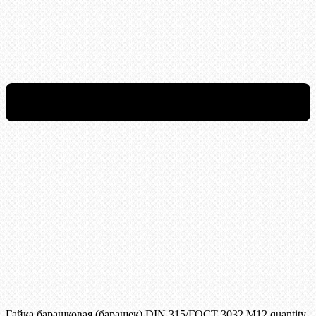
Гайка барашковая (барашек) DIN 315/ГОСТ 3032 М12 quantity