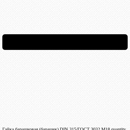
Гайка барашковая (барашек) DIN 315/ГОСТ 3032 М18 quantity