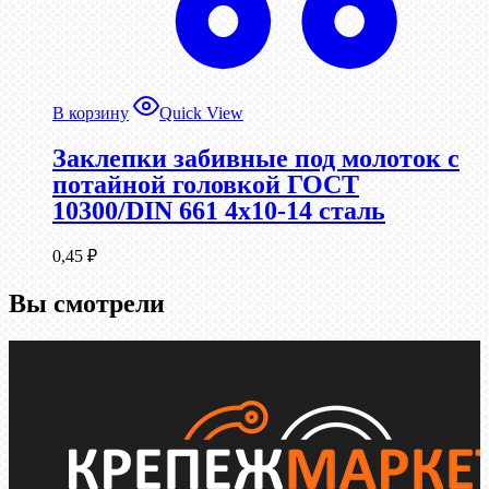
В корзину
Quick View
Заклепки забивные под молоток с
потайной головкой ГОСТ
10300/DIN 661 4х10-14 сталь
0,45
₽
Вы смотрели