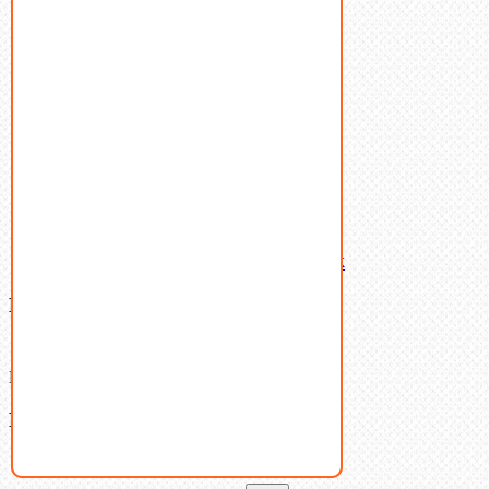
Пробки
Пружины тарельчатые
Стопорные кольца
Такелаж
Шайбы
Шпильки
Шплинты
Шпонки
Шпоночная сталь
Штифты
Латунный и бронзовый крепеж
Ваша корзина
(0)
В корзине нет товаров.
Поиск