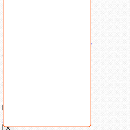
Шайбы
Шпильки
Шплинты
Шпонки
Шпоночная сталь
Штифты
Латунный и бронзовый крепеж
Ваша корзина
(0)
В корзине нет товаров.
Поиск
Don't show this popup again