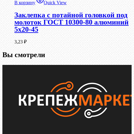
В корзину
Quick View
Заклепка с потайной головкой под
молоток ГОСТ 10300-80 алюминий
5х20-45
3,23
₽
Вы смотрели