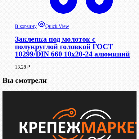
В корзину
Quick View
Заклепка под молоток с
полукруглой головкой ГОСТ
10299/DIN 660 10х20-24 алюминий
13,28
₽
Вы смотрели