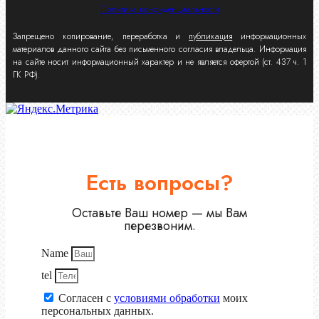
Политика конфиденциальности
Запрещено копирование, переработка и
публикация
информационных
материалов данного сайта без письменного согласия владельца. Информация
на сайте носит информационный характер и не является офертой (ст. 437 ч. 1
ГК РФ).
Есть вопросы?
Оставьте Ваш номер — мы Вам
перезвоним.
Name
tel
Согласен с
условиями обработки
моих
персональных данных.