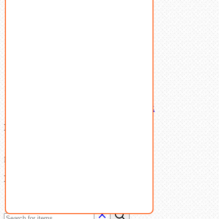
Пружины тарельчатые
Стопорные кольца
Такелаж
Шайбы
Шпильки
Шплинты
Шпонки
Шпоночная сталь
Штифты
Латунный и бронзовый крепеж
Ваша корзина
(0)
В корзине нет товаров.
Поиск