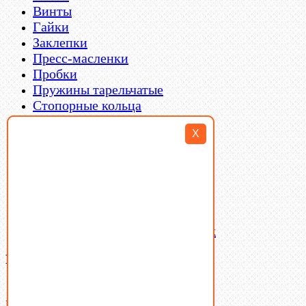
Винты
Гайки
Заклепки
Пресс-масленки
Пробки
Пружины тарельчатые
Стопорные кольца
Такелаж
X
Шайбы
Шпильки
Шплинты
Шпонки
Шпоночная сталь
Штифты
Латунный и бронзовый крепеж
Ваша корзина
(0)
В корзине нет товаров.