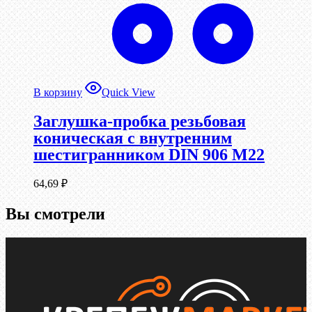
В корзину
Quick View
Заглушка-пробка резьбовая
коническая с внутренним
шестигранником DIN 906 М22
64,69
₽
Вы смотрели