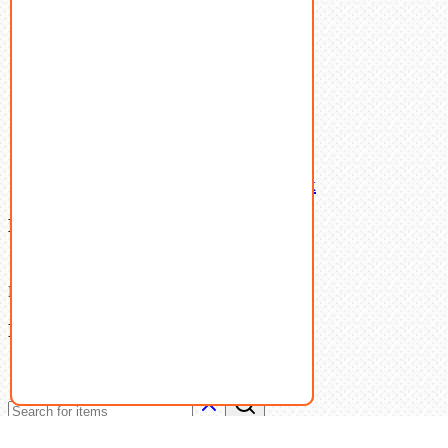
Такелаж
Шайбы
Шпильки
Шплинты
Шпонки
Шпоночная сталь
Штифты
Латунный и бронзовый крепеж
Ваша корзина
(0)
В корзине нет товаров.
Поиск