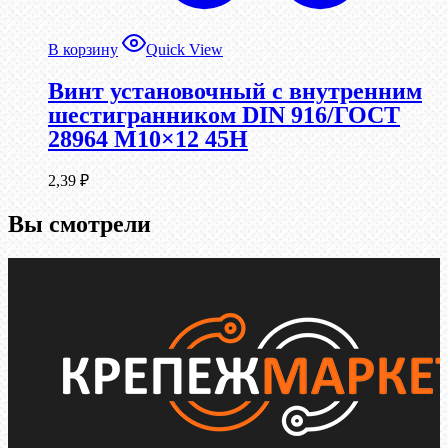
В корзину
Quick View
Винт установочный с внутренним
шестигранником DIN 916/ГОСТ
28964 М10×12 45Н
2,39
₽
Вы смотрели