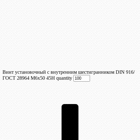
Винт установочный с внутренним шестигранником DIN 916/
ГОСТ 28964 М6x50 45Н quantity