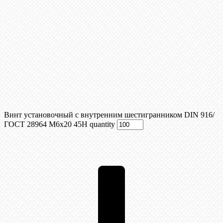
Винт установочный с внутренним шестигранником DIN 916/
ГОСТ 28964 М6x20 45Н quantity