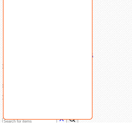
Такелаж
Шайбы
Шпильки
Шплинты
Шпонки
Шпоночная сталь
Штифты
Латунный и бронзовый крепеж
Ваша корзина
(0)
В корзине нет товаров.
Поиск