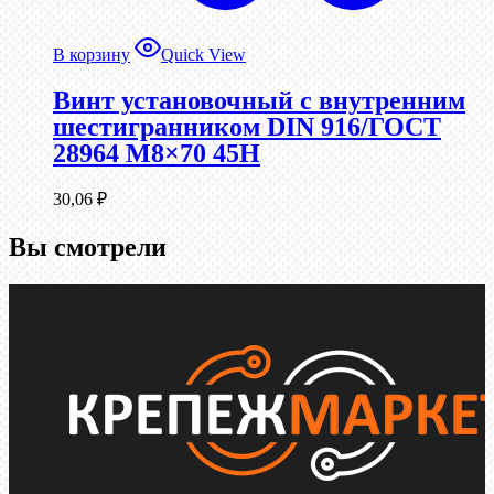
В корзину
Quick View
Винт установочный с внутренним
шестигранником DIN 916/ГОСТ
28964 М8×70 45Н
30,06
₽
Вы смотрели