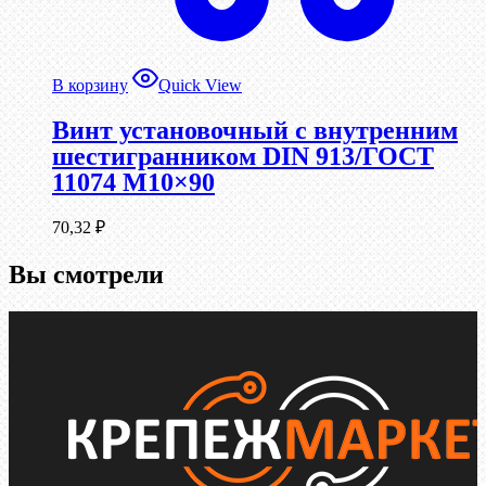
В корзину
Quick View
Винт установочный с внутренним
шестигранником DIN 913/ГОСТ
11074 М10×90
70,32
₽
Вы смотрели