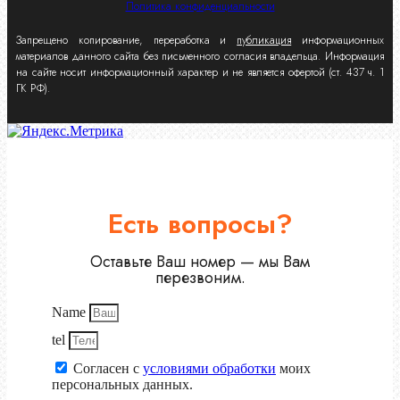
Политика конфиденциальности
Запрещено копирование, переработка и
публикация
информационных
материалов данного сайта без письменного согласия владельца. Информация
на сайте носит информационный характер и не является офертой (ст. 437 ч. 1
ГК РФ).
Есть вопросы?
Оставьте Ваш номер — мы Вам
перезвоним.
Name
tel
Согласен с
условиями обработки
моих
персональных данных.