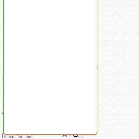
Пружины тарельчатые
Стопорные кольца
Такелаж
Шайбы
Шпильки
Шплинты
Шпонки
Шпоночная сталь
Штифты
Латунный и бронзовый крепеж
Ваша корзина
(0)
В корзине нет товаров.
Поиск