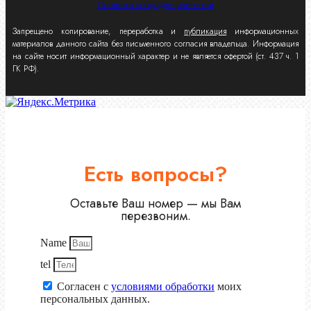
Политика конфиденциальности
Запрещено копирование, переработка и
публикация
информационных
материалов данного сайта без письменного согласия владельца. Информация
на сайте носит информационный характер и не является офертой (ст. 437 ч. 1
ГК РФ).
Есть вопросы?
Оставьте Ваш номер — мы Вам
перезвоним.
Name
tel
Согласен с
условиями обработки
моих
персональных данных.