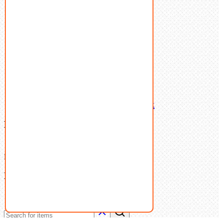
Пружины тарельчатые
Стопорные кольца
Такелаж
Шайбы
Шпильки
Шплинты
Шпонки
Шпоночная сталь
Штифты
Латунный и бронзовый крепеж
Ваша корзина
(0)
В корзине нет товаров.
Поиск