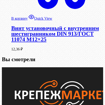
В корзину
Quick View
Винт установочный с внутренним
шестигранником DIN 913/ГОСТ
11074 М12×25
12,36
₽
Вы смотрели