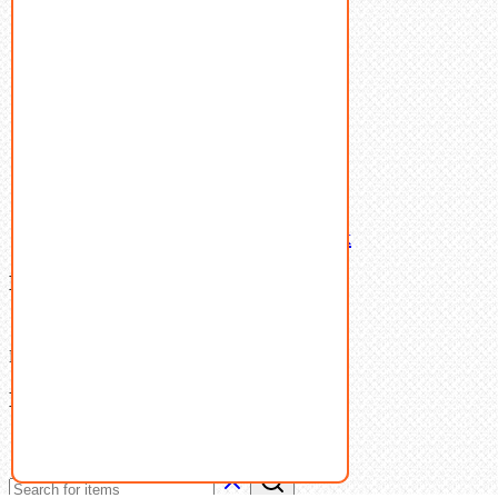
Пружины тарельчатые
Стопорные кольца
Такелаж
Шайбы
Шпильки
Шплинты
Шпонки
Шпоночная сталь
Штифты
Латунный и бронзовый крепеж
Ваша корзина
(0)
В корзине нет товаров.
Поиск