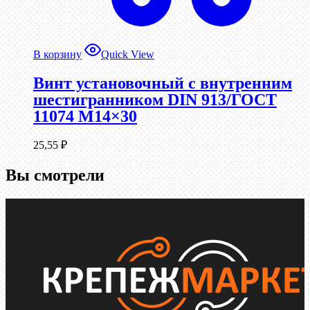
В корзину
Quick View
Винт установочный с внутренним
шестигранником DIN 913/ГОСТ
11074 М14×30
25,55
₽
Вы смотрели