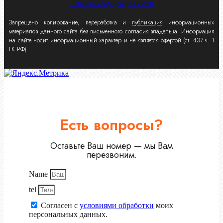
Политика конфиденциальности
Запрещено копирование, переработка и
публикация
информационных
материалов данного сайта без письменного согласия владельца. Информация
на сайте носит информационный характер и не является офертой (ст. 437 ч. 1
ГК РФ).
Есть вопросы?
Оставьте Ваш номер — мы Вам
перезвоним.
Name
tel
Согласен с
условиями обработки
моих
персональных данных.