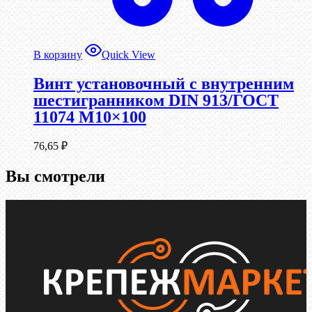
В корзину
Quick View
Винт установочный с внутренним
шестигранником DIN 913/ГОСТ
11074 М10×100
76,65
₽
Вы смотрели