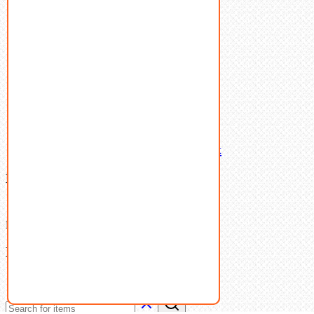
Пружины тарельчатые
Стопорные кольца
Такелаж
Шайбы
Шпильки
Шплинты
Шпонки
Шпоночная сталь
Штифты
Латунный и бронзовый крепеж
Ваша корзина
(0)
В корзине нет товаров.
Поиск