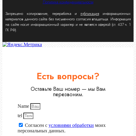
Политика конфиденциальности
Запрещено копирование, переработка и
публикация
информационных
материалов данного сайта без письменного согласия владельца. Информация
на сайте носит информационный характер и не является офертой (ст. 437 ч. 1
ГК РФ).
Есть вопросы?
Оставьте Ваш номер — мы Вам
перезвоним.
Name
tel
Согласен с
условиями обработки
моих
персональных данных.