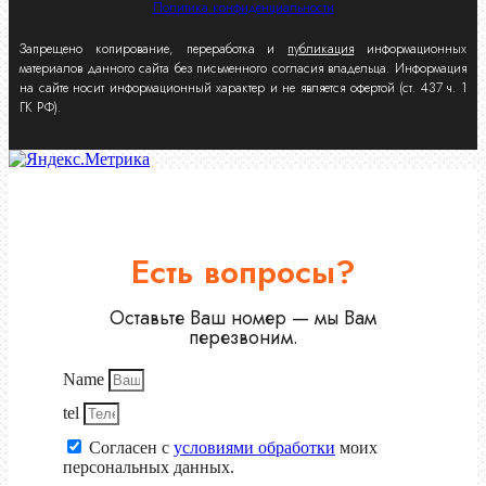
Политика конфиденциальности
Запрещено копирование, переработка и
публикация
информационных
материалов данного сайта без письменного согласия владельца. Информация
на сайте носит информационный характер и не является офертой (ст. 437 ч. 1
ГК РФ).
Есть вопросы?
Оставьте Ваш номер — мы Вам
перезвоним.
Name
tel
Согласен с
условиями обработки
моих
персональных данных.