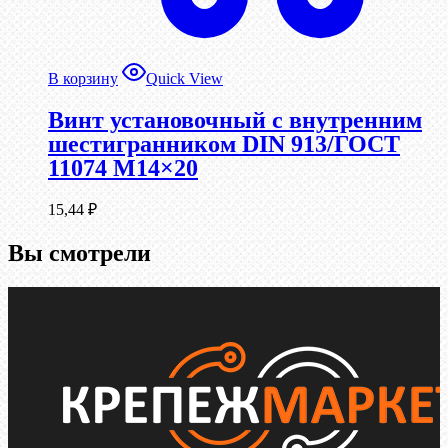
В корзину
Quick View
Винт установочный с внутренним
шестигранником DIN 913/ГОСТ
11074 М14×20
15,44
₽
Вы смотрели