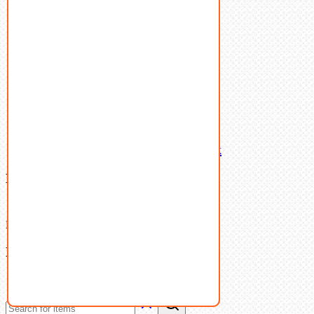
Пружины тарельчатые
Стопорные кольца
Такелаж
Шайбы
Шпильки
Шплинты
Шпонки
Шпоночная сталь
Штифты
Латунный и бронзовый крепеж
Ваша корзина
(0)
В корзине нет товаров.
Поиск