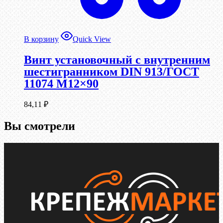
В корзину
Quick View
Винт установочный с внутренним
шестигранником DIN 913/ГОСТ
11074 М12×90
84,11
₽
Вы смотрели