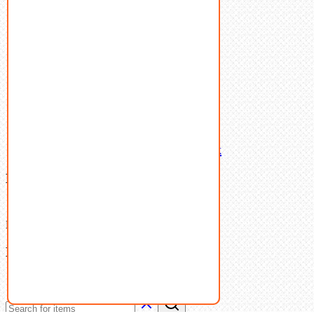
Пружины тарельчатые
Стопорные кольца
Такелаж
Шайбы
Шпильки
Шплинты
Шпонки
Шпоночная сталь
Штифты
Латунный и бронзовый крепеж
Ваша корзина
(0)
В корзине нет товаров.
Поиск