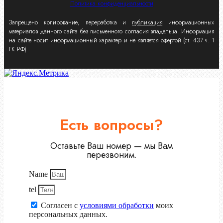
Политика конфиденциальности
Запрещено копирование, переработка и
публикация
информационных
материалов данного сайта без письменного согласия владельца. Информация
на сайте носит информационный характер и не является офертой (ст. 437 ч. 1
ГК РФ).
Есть вопросы?
Оставьте Ваш номер — мы Вам
перезвоним.
Name
tel
Согласен с
условиями обработки
моих
персональных данных.