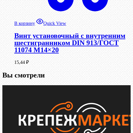
В корзину
Quick View
Винт установочный с внутренним
шестигранником DIN 913/ГОСТ
11074 М14×20
15,44
₽
Вы смотрели