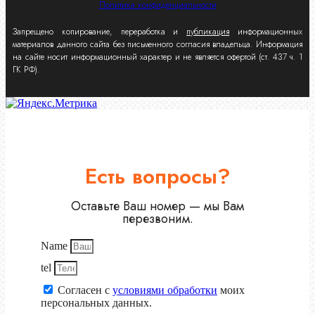
Политика конфиденциальности
Запрещено копирование, переработка и
публикация
информационных
материалов данного сайта без письменного согласия владельца. Информация
на сайте носит информационный характер и не является офертой (ст. 437 ч. 1
ГК РФ).
Есть вопросы?
Оставьте Ваш номер — мы Вам
перезвоним.
Name
tel
Согласен с
условиями обработки
моих
персональных данных.