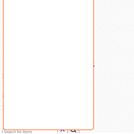
Пружины тарельчатые
Стопорные кольца
Такелаж
Шайбы
Шпильки
Шплинты
Шпонки
Шпоночная сталь
Штифты
Латунный и бронзовый крепеж
Ваша корзина
(0)
В корзине нет товаров.
Поиск