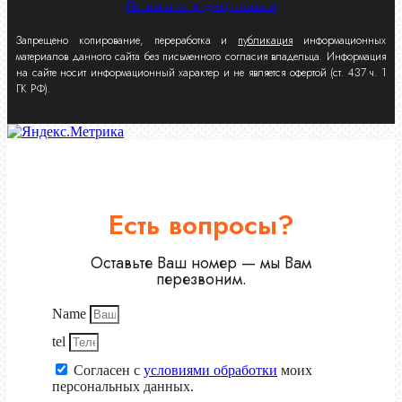
Политика конфиденциальности
Запрещено копирование, переработка и
публикация
информационных
материалов данного сайта без письменного согласия владельца. Информация
на сайте носит информационный характер и не является офертой (ст. 437 ч. 1
ГК РФ).
Есть вопросы?
Оставьте Ваш номер — мы Вам
перезвоним.
Name
tel
Согласен с
условиями обработки
моих
персональных данных.