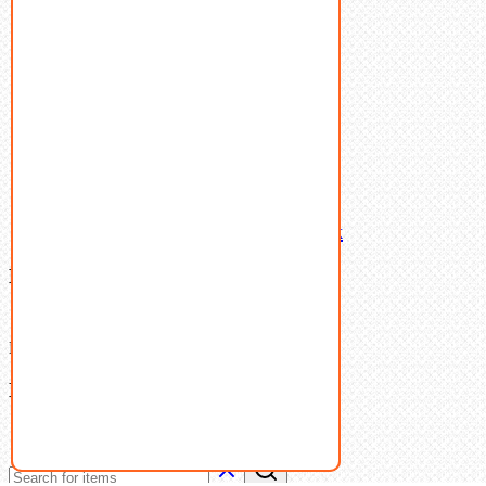
Пружины тарельчатые
Стопорные кольца
Такелаж
Шайбы
Шпильки
Шплинты
Шпонки
Шпоночная сталь
Штифты
Латунный и бронзовый крепеж
Ваша корзина
(0)
В корзине нет товаров.
Поиск