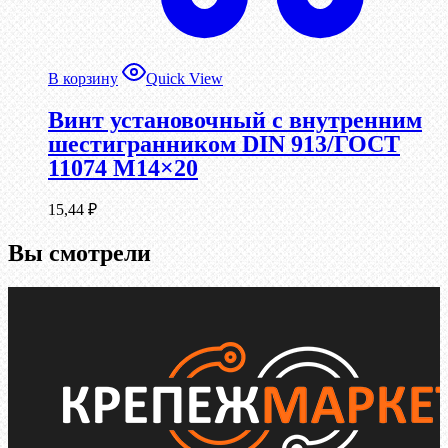
В корзину
Quick View
Винт установочный с внутренним
шестигранником DIN 913/ГОСТ
11074 М14×20
15,44
₽
Вы смотрели