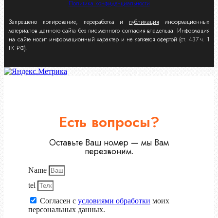
Политика конфиденциальности
Запрещено копирование, переработка и
публикация
информационных
материалов данного сайта без письменного согласия владельца. Информация
на сайте носит информационный характер и не является офертой (ст. 437 ч. 1
ГК РФ).
Есть вопросы?
Оставьте Ваш номер — мы Вам
перезвоним.
Name
tel
Согласен с
условиями обработки
моих
персональных данных.