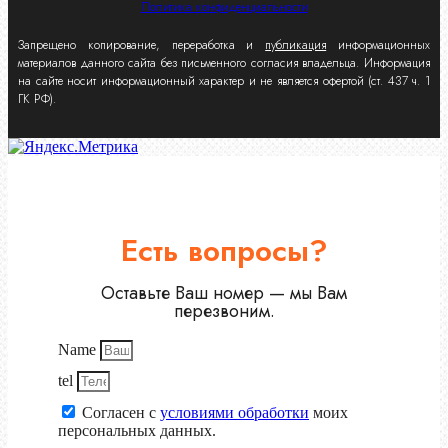
Политика конфиденциальности
Запрещено копирование, переработка и
публикация
информационных
материалов данного сайта без письменного согласия владельца. Информация
на сайте носит информационный характер и не является офертой (ст. 437 ч. 1
ГК РФ).
Есть вопросы?
Оставьте Ваш номер — мы Вам
перезвоним.
Name
tel
Согласен с
условиями обработки
моих
персональных данных.