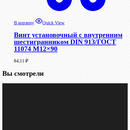
В корзину
Quick View
Винт установочный с внутренним
шестигранником DIN 913/ГОСТ
11074 М12×90
84,11
₽
Вы смотрели