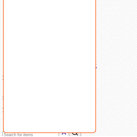
Пружины тарельчатые
Стопорные кольца
Такелаж
Шайбы
Шпильки
Шплинты
Шпонки
Шпоночная сталь
Штифты
Латунный и бронзовый крепеж
Ваша корзина
(0)
В корзине нет товаров.
Поиск