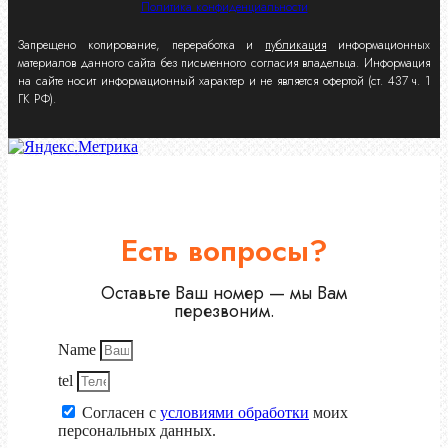
Политика конфиденциальности
Запрещено копирование, переработка и
публикация
информационных
материалов данного сайта без письменного согласия владельца. Информация
на сайте носит информационный характер и не является офертой (ст. 437 ч. 1
ГК РФ).
Есть вопросы?
Оставьте Ваш номер — мы Вам
перезвоним.
Name
tel
Согласен с
условиями обработки
моих
персональных данных.