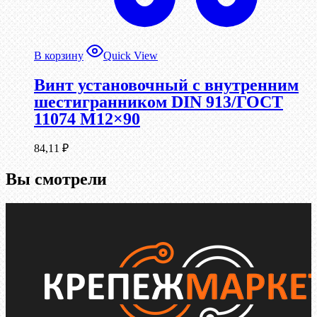
В корзину
Quick View
Винт установочный с внутренним
шестигранником DIN 913/ГОСТ
11074 М12×90
84,11
₽
Вы смотрели