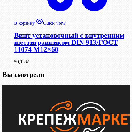
В корзину
Quick View
Винт установочный с внутренним
шестигранником DIN 913/ГОСТ
11074 М12×60
50,13
₽
Вы смотрели