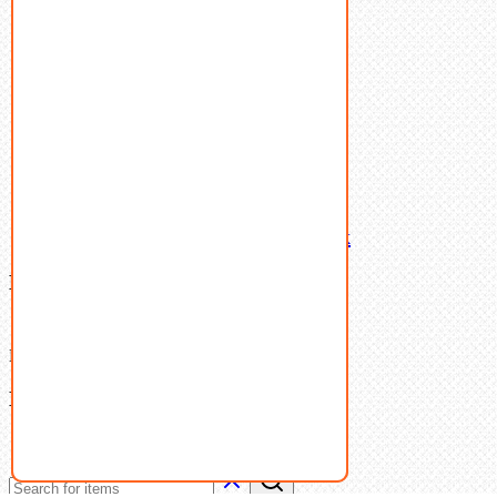
Пружины тарельчатые
Стопорные кольца
Такелаж
Шайбы
Шпильки
Шплинты
Шпонки
Шпоночная сталь
Штифты
Латунный и бронзовый крепеж
Ваша корзина
(0)
В корзине нет товаров.
Поиск