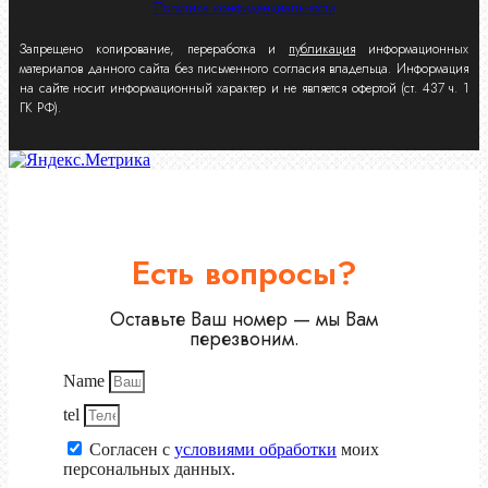
Политика конфиденциальности
Запрещено копирование, переработка и
публикация
информационных
материалов данного сайта без письменного согласия владельца. Информация
на сайте носит информационный характер и не является офертой (ст. 437 ч. 1
ГК РФ).
Есть вопросы?
Оставьте Ваш номер — мы Вам
перезвоним.
Name
tel
Согласен с
условиями обработки
моих
персональных данных.