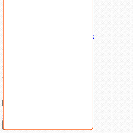
Пружины тарельчатые
Стопорные кольца
Такелаж
Шайбы
Шпильки
Шплинты
Шпонки
Шпоночная сталь
Штифты
Латунный и бронзовый крепеж
Ваша корзина
(0)
В корзине нет товаров.
Поиск