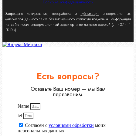
Политика конфиденциальности
Запрещено копирование, переработка и
публикация
информационных
материалов данного сайта без письменного согласия владельца. Информация
на сайте носит информационный характер и не является офертой (ст. 437 ч. 1
ГК РФ).
Есть вопросы?
Оставьте Ваш номер — мы Вам
перезвоним.
Name
tel
Согласен с
условиями обработки
моих
персональных данных.