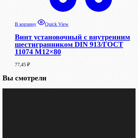
В корзину
Quick View
Винт установочный с внутренним
шестигранником DIN 913/ГОСТ
11074 М12×80
77,45
₽
Вы смотрели