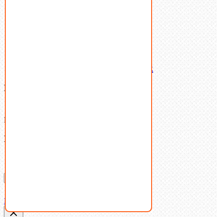
Шайбы
Шпильки
Шплинты
Шпонки
Шпоночная сталь
Штифты
Латунный и бронзовый крепеж
Ваша корзина
(0)
В корзине нет товаров.
Поиск
Don't show this popup again