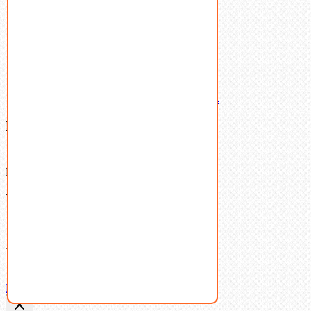
Шайбы
Шпильки
Шплинты
Шпонки
Шпоночная сталь
Штифты
Латунный и бронзовый крепеж
Ваша корзина
(0)
В корзине нет товаров.
Поиск
Don't show this popup again