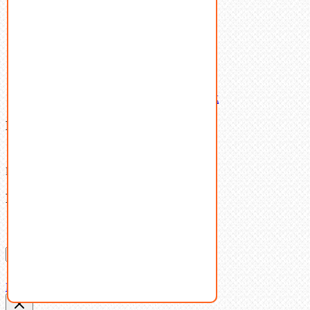
Шайбы
Шпильки
Шплинты
Шпонки
Шпоночная сталь
Штифты
Латунный и бронзовый крепеж
Ваша корзина
(0)
В корзине нет товаров.
Поиск
Don't show this popup again