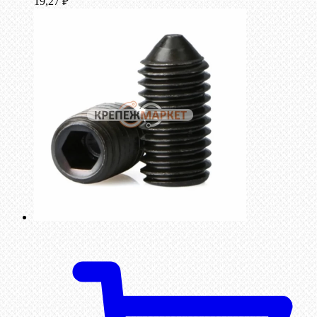
19,27
₽