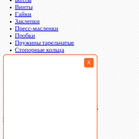
Винты
Гайки
Заклепки
Пресс-масленки
Пробки
Пружины тарельчатые
Стопорные кольца
Такелаж
X
Шайбы
Шпильки
Шплинты
Шпонки
Шпоночная сталь
Штифты
Латунный и бронзовый крепеж
Ваша корзина
(0)