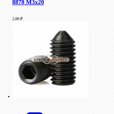
8878 M3x20
2,88
₽