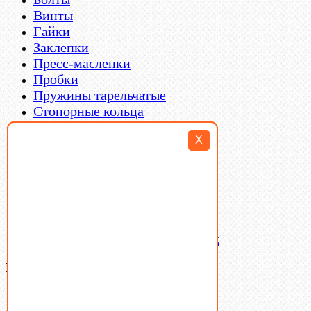
Винты
Гайки
Заклепки
Пресс-масленки
Пробки
Пружины тарельчатые
Стопорные кольца
Такелаж
X
Шайбы
Шпильки
Шплинты
Шпонки
Шпоночная сталь
Штифты
Латунный и бронзовый крепеж
Ваша корзина
(0)