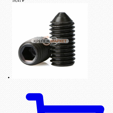
16,41
₽