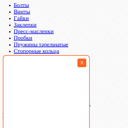
Болты
Винты
Гайки
Заклепки
Пресс-масленки
Пробки
Пружины тарельчатые
Стопорные кольца
Такелаж
X
Шайбы
Шпильки
Шплинты
Шпонки
Шпоночная сталь
Штифты
Латунный и бронзовый крепеж
Ваша корзина
(0)