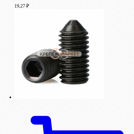
19,27
₽