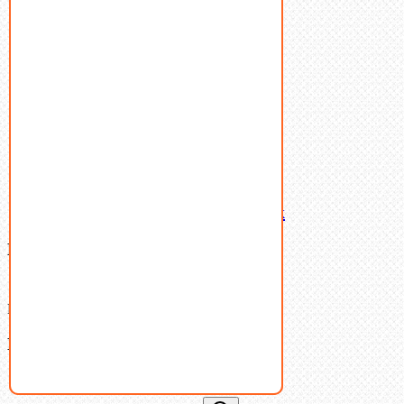
Пробки
Пружины тарельчатые
Стопорные кольца
Такелаж
Шайбы
Шпильки
Шплинты
Шпонки
Шпоночная сталь
Штифты
Латунный и бронзовый крепеж
Ваша корзина
(0)
В корзине нет товаров.
Поиск