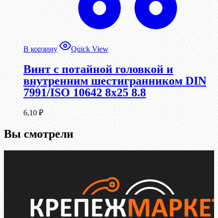
В корзину
Quick View
Винт с потайной головкой и
внутренним шестигранником DIN
7991/ISO 10642 8х25 8.8
6,10
₽
Вы смотрели