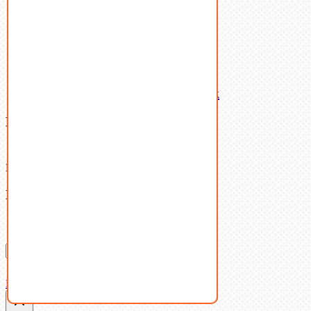
Шпильки
Шплинты
Шпонки
Шпоночная сталь
Штифты
Латунный и бронзовый крепеж
Ваша корзина
(0)
В корзине нет товаров.
Поиск
Don't show this popup again