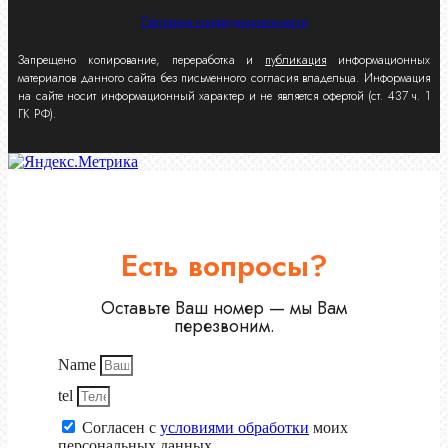
Политика конфиденциальности
Запрещено копирование, переработка и
публикация
информационных
материалов данного сайта без письменного согласия владельца. Информация
на сайте носит информационный характер и не является офертой (ст. 437 ч. 1
ГК РФ).
Есть вопросы?
Оставьте Ваш номер — мы Вам
перезвоним.
Name
tel
Согласен с
условиями обработки
моих
персональных данных.