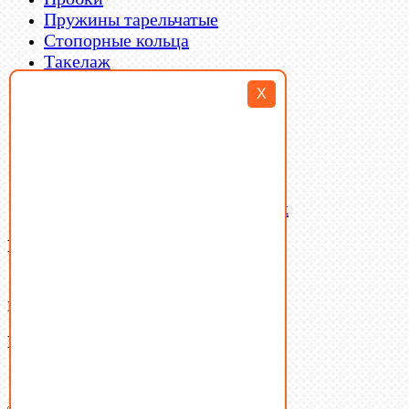
Пружины тарельчатые
Стопорные кольца
Такелаж
Шайбы
X
Шпильки
Шплинты
Шпонки
Шпоночная сталь
Штифты
Латунный и бронзовый крепеж
Ваша корзина
(0)
В корзине нет товаров.
Поиск