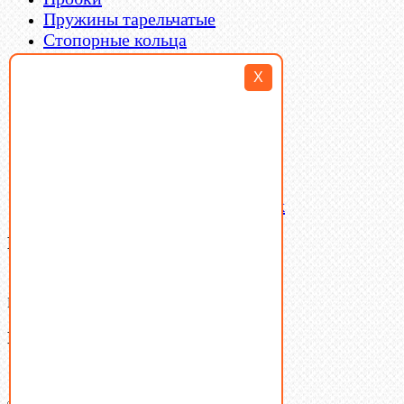
Пружины тарельчатые
Стопорные кольца
Такелаж
X
Шайбы
Шпильки
Шплинты
Шпонки
Шпоночная сталь
Штифты
Латунный и бронзовый крепеж
Ваша корзина
(0)
В корзине нет товаров.
Поиск