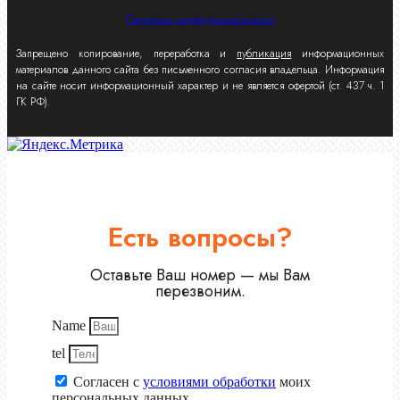
Политика конфиденциальности
Запрещено копирование, переработка и
публикация
информационных
материалов данного сайта без письменного согласия владельца. Информация
на сайте носит информационный характер и не является офертой (ст. 437 ч. 1
ГК РФ).
Есть вопросы?
Оставьте Ваш номер — мы Вам
перезвоним.
Name
tel
Согласен с
условиями обработки
моих
персональных данных.