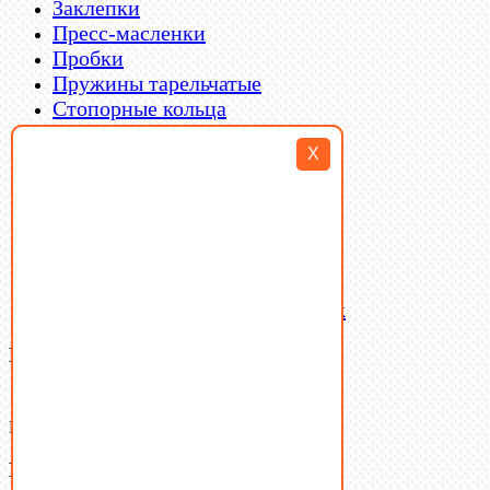
Заклепки
Пресс-масленки
Пробки
Пружины тарельчатые
Стопорные кольца
Такелаж
X
Шайбы
Шпильки
Шплинты
Шпонки
Шпоночная сталь
Штифты
Латунный и бронзовый крепеж
Ваша корзина
(0)
В корзине нет товаров.
Поиск