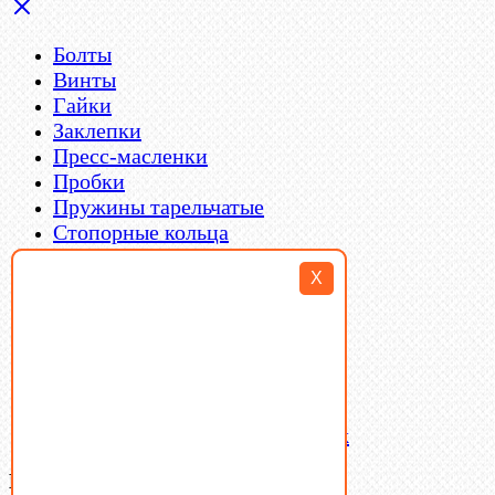
Болты
Винты
Гайки
Заклепки
Пресс-масленки
Пробки
Пружины тарельчатые
Стопорные кольца
Такелаж
X
Шайбы
Шпильки
Шплинты
Шпонки
Шпоночная сталь
Штифты
Латунный и бронзовый крепеж
Ваша корзина
(0)