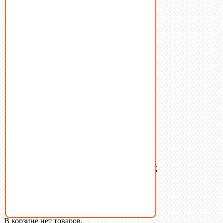
Винты
Гайки
Заклепки
Пресс-масленки
Пробки
Пружины тарельчатые
Стопорные кольца
Такелаж
Шайбы
Шпильки
Шплинты
Шпонки
Шпоночная сталь
Штифты
Латунный и бронзовый крепеж
Ваша корзина
(0)
В корзине нет товаров.