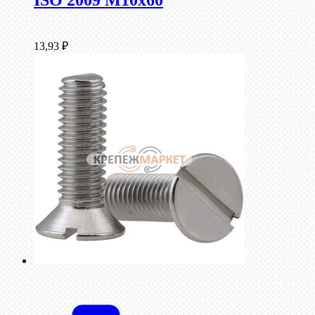
ISO 2009 М10х60
13,93
₽