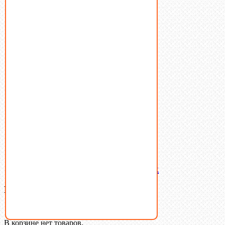
Винты
Гайки
Заклепки
Пресс-масленки
Пробки
Пружины тарельчатые
Стопорные кольца
Такелаж
Шайбы
Шпильки
Шплинты
Шпонки
Шпоночная сталь
Штифты
Латунный и бронзовый крепеж
Ваша корзина
(0)
В корзине нет товаров.