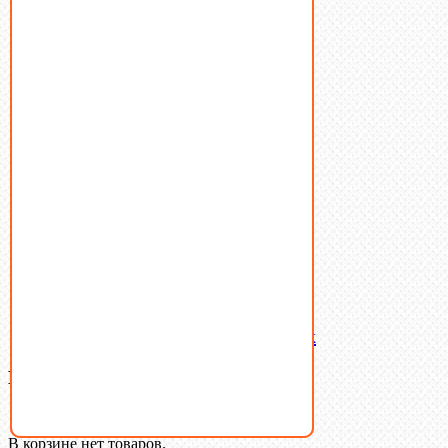
Винты
Гайки
Заклепки
Пресс-масленки
Пробки
Пружины тарельчатые
Стопорные кольца
Такелаж
Шайбы
Шпильки
Шплинты
Шпонки
Шпоночная сталь
Штифты
Латунный и бронзовый крепеж
Ваша корзина
(0)
В корзине нет товаров.