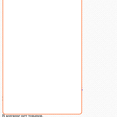
Винты
Гайки
Заклепки
Пресс-масленки
Пробки
Пружины тарельчатые
Стопорные кольца
Такелаж
Шайбы
Шпильки
Шплинты
Шпонки
Шпоночная сталь
Штифты
Латунный и бронзовый крепеж
Ваша корзина
(0)
В корзине нет товаров.