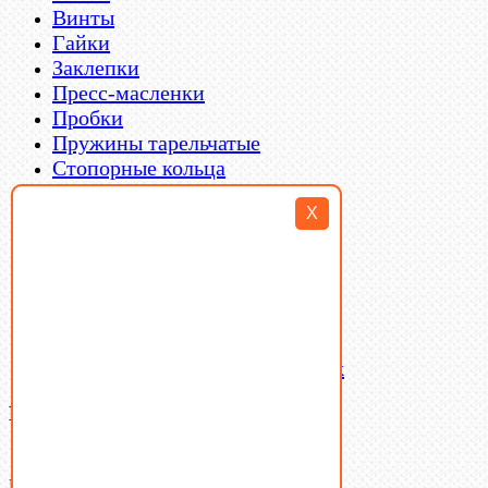
Винты
Гайки
Заклепки
Пресс-масленки
Пробки
Пружины тарельчатые
Стопорные кольца
Такелаж
X
Шайбы
Шпильки
Шплинты
Шпонки
Шпоночная сталь
Штифты
Латунный и бронзовый крепеж
Ваша корзина
(0)
В корзине нет товаров.