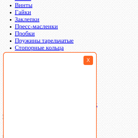
Винты
Гайки
Заклепки
Пресс-масленки
Пробки
Пружины тарельчатые
Стопорные кольца
Такелаж
X
Шайбы
Шпильки
Шплинты
Шпонки
Шпоночная сталь
Штифты
Латунный и бронзовый крепеж
Ваша корзина
(0)
В корзине нет товаров.