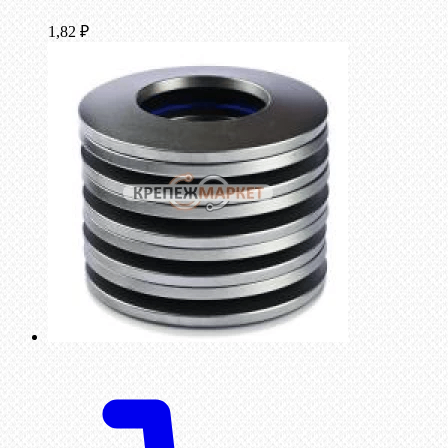
1,82
₽