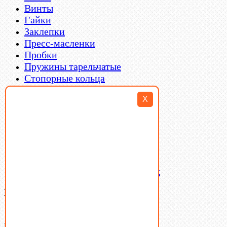
Винты
Гайки
Заклепки
Пресс-масленки
Пробки
Пружины тарельчатые
Стопорные кольца
Такелаж
X
Шайбы
Шпильки
Шплинты
Шпонки
Шпоночная сталь
Штифты
Латунный и бронзовый крепеж
Ваша корзина
(0)
В корзине нет товаров.