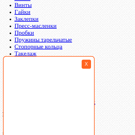
Винты
Гайки
Заклепки
Пресс-масленки
Пробки
Пружины тарельчатые
Стопорные кольца
Такелаж
Шайбы
X
Шпильки
Шплинты
Шпонки
Шпоночная сталь
Штифты
Латунный и бронзовый крепеж
Ваша корзина
(0)
В корзине нет товаров.