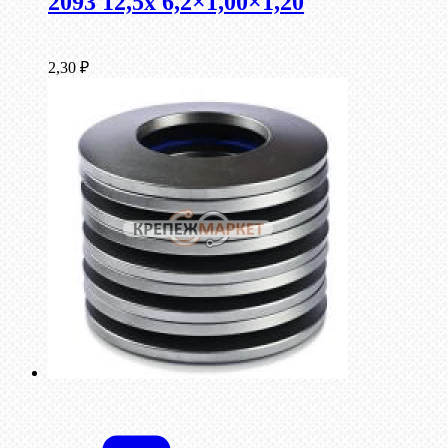
2093 12,5x 6,2×1,00×1,20
2,30
₽