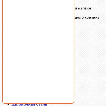
Крепеж-Маркет оптовая продажа крепежа и метизов
Производство и оптовая продажа специального крепежа
Болты
Винты
Гайки
Заклепки
Пресс-масленки
Пробки
Пружины тарельчатые
Стопорные кольца
Такелаж
Шайбы
Шпильки
Шплинты
Шпонки
Шпоночная сталь