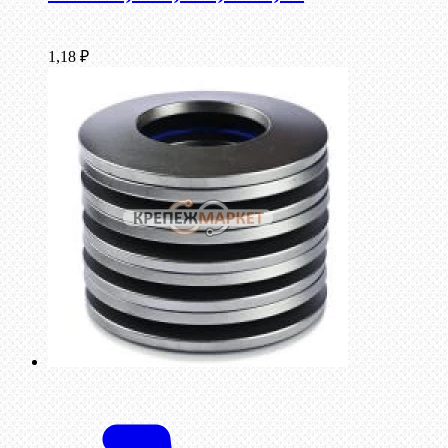
1,18
₽