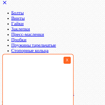
Болты
Винты
Гайки
Заклепки
Пресс-масленки
Пробки
Пружины тарельчатые
Стопорные кольца
Такелаж
X
Шайбы
Шпильки
Шплинты
Шпонки
Шпоночная сталь
Штифты
Латунный и бронзовый крепеж
Ваша корзина
(0)