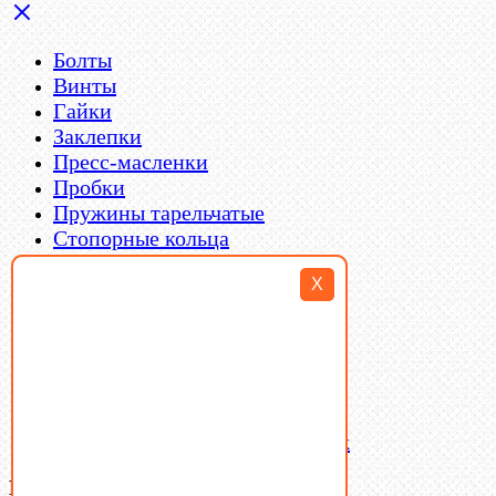
Болты
Винты
Гайки
Заклепки
Пресс-масленки
Пробки
Пружины тарельчатые
Стопорные кольца
Такелаж
X
Шайбы
Шпильки
Шплинты
Шпонки
Шпоночная сталь
Штифты
Латунный и бронзовый крепеж
Ваша корзина
(0)