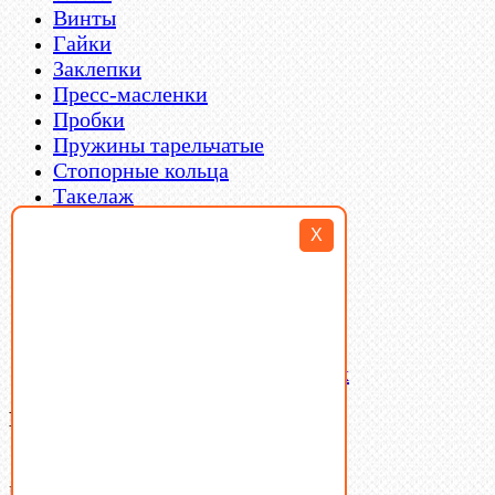
Винты
Гайки
Заклепки
Пресс-масленки
Пробки
Пружины тарельчатые
Стопорные кольца
Такелаж
Шайбы
X
Шпильки
Шплинты
Шпонки
Шпоночная сталь
Штифты
Латунный и бронзовый крепеж
Ваша корзина
(0)
В корзине нет товаров.