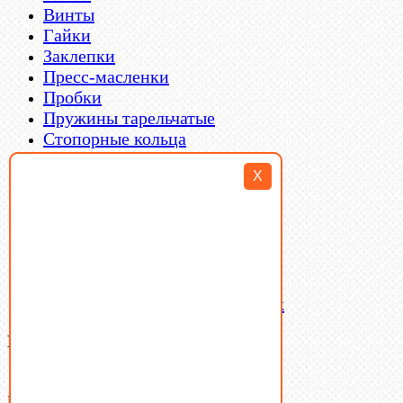
Винты
Гайки
Заклепки
Пресс-масленки
Пробки
Пружины тарельчатые
Стопорные кольца
Такелаж
X
Шайбы
Шпильки
Шплинты
Шпонки
Шпоночная сталь
Штифты
Латунный и бронзовый крепеж
Ваша корзина
(0)
В корзине нет товаров.