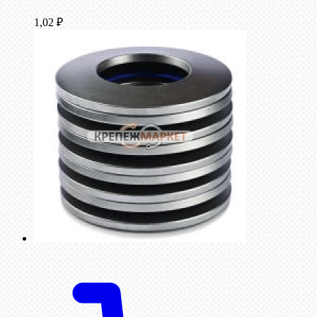
1,02
₽