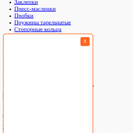
Заклепки
Пресс-масленки
Пробки
Пружины тарельчатые
Стопорные кольца
Такелаж
X
Шайбы
Шпильки
Шплинты
Шпонки
Шпоночная сталь
Штифты
Латунный и бронзовый крепеж
Ваша корзина
(0)
В корзине нет товаров.
Поиск