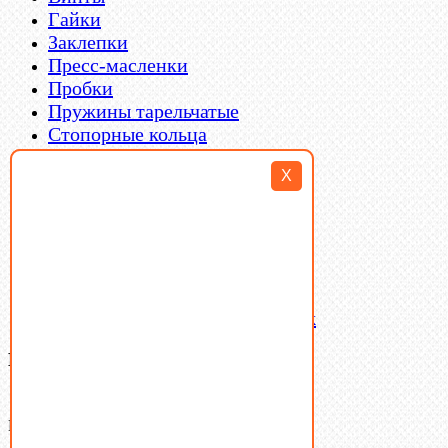
Гайки
Заклепки
Пресс-масленки
Пробки
Пружины тарельчатые
Стопорные кольца
Такелаж
X
Шайбы
Шпильки
Шплинты
Шпонки
Шпоночная сталь
Штифты
Латунный и бронзовый крепеж
Ваша корзина
(0)
В корзине нет товаров.