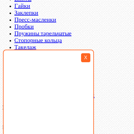
Гайки
Заклепки
Пресс-масленки
Пробки
Пружины тарельчатые
Стопорные кольца
Такелаж
Шайбы
X
Шпильки
Шплинты
Шпонки
Шпоночная сталь
Штифты
Латунный и бронзовый крепеж
Ваша корзина
(0)
В корзине нет товаров.